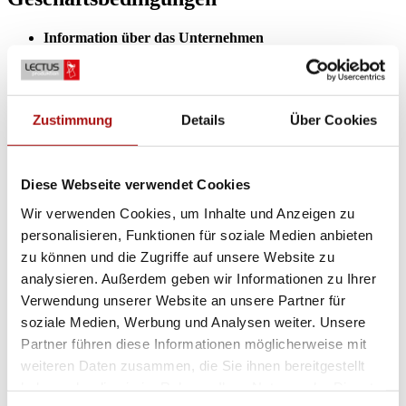
Information über das Unternehmen
Besuchs- und Lieferadresse:
Lectus Produktion AB, Verkstadsgatan 2, SE-38336
Mönsterås, Schweden.
Zustimmung
Details
Über Cookies
Tel.: +46 499 44844
E-Mail:
info@lectusproduktion.se
Ust-ID-Nummer: SE556297002901
Eingetragen im schwedischen Handelsregister, Nr. 556297-
Diese Webseite verwendet Cookies
0029.
Wir verwenden Cookies, um Inhalte und Anzeigen zu
Zahlungsbedingungen
personalisieren, Funktionen für soziale Medien anbieten
zu können und die Zugriffe auf unsere Website zu
Zahlung gegen Rechnung, Zahlungsziel 30 Tage netto.
(Unsere Bankverbindung inkl. BIC und IBAN geht aus
analysieren. Außerdem geben wir Informationen zu Ihrer
unseren Rechnungen hervor.)
Verwendung unserer Website an unsere Partner für
In unserem Webshop wird die Zahlung per Kreditkarte oder
soziale Medien, Werbung und Analysen weiter. Unsere
per Rechnung angeboten.
Partner führen diese Informationen möglicherweise mit
Fracht und Lieferung
weiteren Daten zusammen, die Sie ihnen bereitgestellt
haben oder die sie im Rahmen Ihrer Nutzung der Dienste
Lieferbedingungen: DAP – Lieferung zum genannten