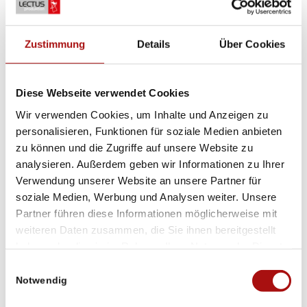
durch die Ausstellung zu tragen und lässt sich während der
Tour einfach für eine Pause zusammenfalten. Sitzhöhe 53 cm.
Für sein perfektioniertes Design wurde STOCKHOLM II mit
Zustimmung
Details
Über Cookies
renommierten Auszeichnungen wie „Excellent Swedish Form“,
„The Red Dot Award for Highest Design Quality“ und „Red Dot
The Best of The Best“ ausgezeichnet. Klapphocker
Diese Webseite verwendet Cookies
STOCKHOLM II ist seit 2011 in der permanenten
Designkollektion des MoMA.
Wir verwenden Cookies, um Inhalte und Anzeigen zu
personalisieren, Funktionen für soziale Medien anbieten
zu können und die Zugriffe auf unsere Website zu
GRÖSSE
63 x 37 x 70 cm
analysieren. Außerdem geben wir Informationen zu Ihrer
Verwendung unserer Website an unsere Partner für
FARBE
Blau, Gelb, Rot, Schwarz, Silbergrau
soziale Medien, Werbung und Analysen weiter. Unsere
Partner führen diese Informationen möglicherweise mit
weiteren Daten zusammen, die Sie ihnen bereitgestellt
Farbe
haben oder die sie im Rahmen Ihrer Nutzung der Dienste
gesammelt haben.
Einwilligungsauswahl
Notwendig
In den Warenkorb