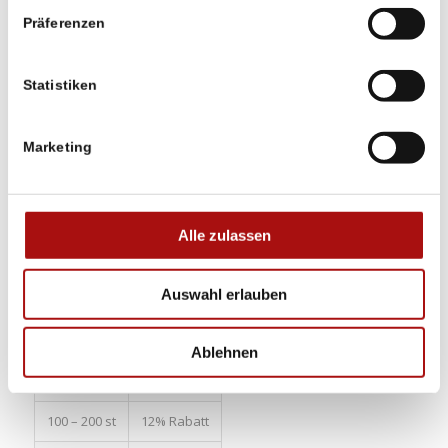
Präferenzen
Euro (€) - EUR
Artikelnummer:
2500
Kategorie:
STOCKHOLM II
Statistiken
Zurücksetzen
Stückzahl
Preise / st
Marketing
1 – 9 st
€ 126
10 – 19 st
2% Rabatt
Alle zulassen
20 – 39 st
4% Rabatt
Auswahl erlauben
40 – 59 st
6% Rabatt
60 – 79 st
8% Rabatt
Ablehnen
80 – 99 st
10% Rabatt
100 – 200 st
12% Rabatt