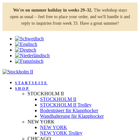
We're on summer holiday in weeks 29–32.
The webshop stays
open as usual – feel free to place your order, and we'll handle it and
reply to inquiries from week 33. Have a great summer!
STARTSEITE
SHOP
STOCKHOLM II
STOCKHOLM II
STOCKHOLM II Trolley
Bodenträger für Klapphocker
Wandhalterung für Klapphocker
NEW YORK
NEW YORK
NEW YORK Trolley
CHICAGO