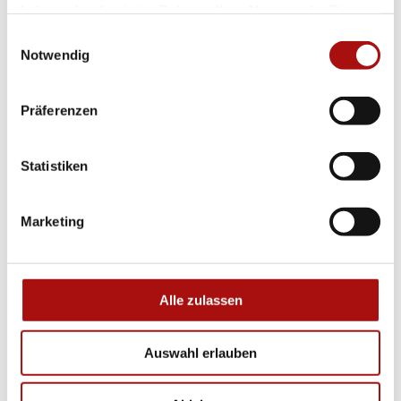
haben oder die sie im Rahmen Ihrer Nutzung der Dienste
gesammelt haben.
Einwilligungsauswahl
Notwendig
NEW YORK
Präferenzen
CHICAGO
Statistiken
SNUPI
Marketing
SNUPI Trolley
Alle zulassen
NEW YORK Trolley
Auswahl erlauben