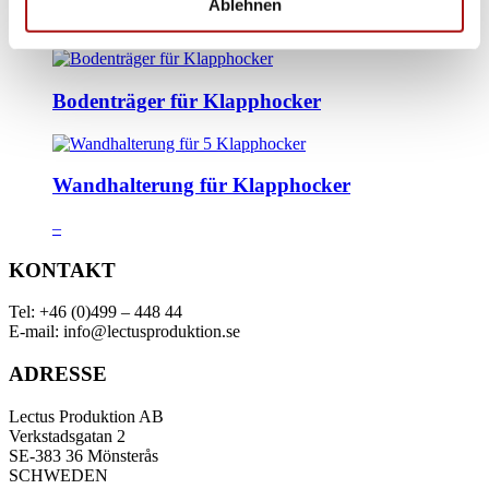
Ablehnen
STOCKHOLM II Trolley
Bodenträger für Klapphocker
Wandhalterung für Klapphocker
Preisspanne:
–
€ 82.00
bis
KONTAKT
€ 87.00
Tel: +46 (0)499 – 448 44
E-mail: info@lectusproduktion.se
ADRESSE
Lectus Produktion AB
Verkstadsgatan 2
SE-383 36 Mönsterås
SCHWEDEN