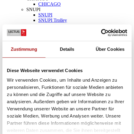
CHICAGO
SNUPI
SNUPI
SNUPI Trolley
INFO
Design & Referenzen
FAQ
Geschäftsbedingungen
Datenschutzerklärung
Zustimmung
Details
Über Cookies
Dateien und Dokumente
KONTAKT
SUCHE
Diese Webseite verwendet Cookies
MENÜ
MENÜ
Wir verwenden Cookies, um Inhalte und Anzeigen zu
personalisieren, Funktionen für soziale Medien anbieten
zu können und die Zugriffe auf unsere Website zu
0
Einkaufswagen
analysieren. Außerdem geben wir Informationen zu Ihrer
Alle
/
CHICAGO
/
STOCKHOLM II
/
NEW YORK
9
3
4
4
Verwendung unserer Website an unsere Partner für
/
SNUPI
4
soziale Medien, Werbung und Analysen weiter. Unsere
Partner führen diese Informationen möglicherweise mit
weiteren Daten zusammen, die Sie ihnen bereitgestellt
STOCKHOLM II