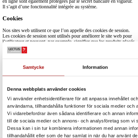
en ligne sont également protégées par le secret bancaire en vigueur.
Il s’agit d’une fonctionnalité intégrée au système.
Cookies
Nos sites web utilisent ce que l’on appelle des cookies de session.
Les cookies de session sont utilisés pour améliorer le site web pour
l’utilisateur et peuvent, par exemple, signifier que les produits placés
dans le panier d’achat ne disparaissent pas lorsque vous naviguez
dans la boutique en ligne. Ces cookies ne sont pas stockés de
manière permanente sur votre ordinateur mais sont supprimés
lorsque vous fermez votre navigateur.
Nous ne stockons aucune
Samtycke
Information
information personnelle via les cookies de session.
Pendant combien de temps ?
Denna webbplats använder cookies
Vos données personnelles seront conservées conformément à la loi
Vi använder enhetsidentifierare för att anpassa innehållet och
applicable, la loi sur la comptabilité, pendant 7 ans et seront ensuite
définitivement supprimées.
användarna, tillhandahålla funktioner för sociala medier och a
Vi vidarebefordrar även sådana identifierare och annan inform
Si une situation se présente qui nécessite des données personnelles
supplémentaires pour remplir notre engagement envers vous, nous
till de sociala medier och annons- och analysföretag som vi
vous les demanderons. Ce type de données ne sera conservé que
Dessa kan i sin tur kombinera informationen med annan info
pour la durée nécessaire.
tillhandahållit eller som de har samlat in när du har använt de