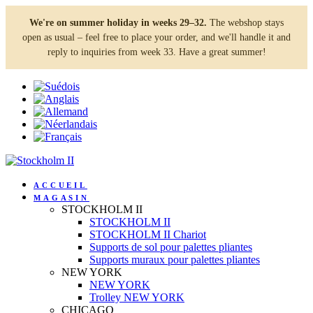
We're on summer holiday in weeks 29–32.
The webshop stays
open as usual – feel free to place your order, and we'll handle it and
reply to inquiries from week 33. Have a great summer!
ACCUEIL
MAGASIN
STOCKHOLM II
STOCKHOLM II
STOCKHOLM II Chariot
Supports de sol pour palettes pliantes
Supports muraux pour palettes pliantes
NEW YORK
NEW YORK
Trolley NEW YORK
CHICAGO