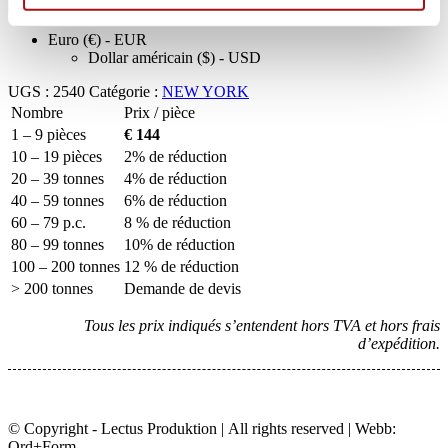
Ajouter au panier
NEW
YORK
Euro (€) - EUR
Dollar américain ($) - USD
UGS :
2540
Catégorie :
NEW YORK
Nombre
Prix / pièce
1 – 9 pièces
€ 144
10 – 19 pièces
2% de réduction
20 – 39 tonnes
4% de réduction
40 – 59 tonnes
6% de réduction
60 – 79 p.c.
8 % de réduction
80 – 99 tonnes
10% de réduction
100 – 200 tonnes
12 % de réduction
> 200 tonnes
Demande de devis
Tous les prix indiqués s’entendent hors TVA et hors frais
d’expédition.
© Copyright - Lectus Produktion | All rights reserved | Webb:
Ord+Form