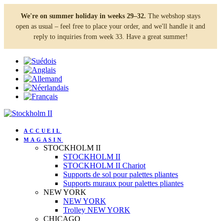
We're on summer holiday in weeks 29–32.
The webshop stays
open as usual – feel free to place your order, and we'll handle it and
reply to inquiries from week 33. Have a great summer!
ACCUEIL
MAGASIN
STOCKHOLM II
STOCKHOLM II
STOCKHOLM II Chariot
Supports de sol pour palettes pliantes
Supports muraux pour palettes pliantes
NEW YORK
NEW YORK
Trolley NEW YORK
CHICAGO