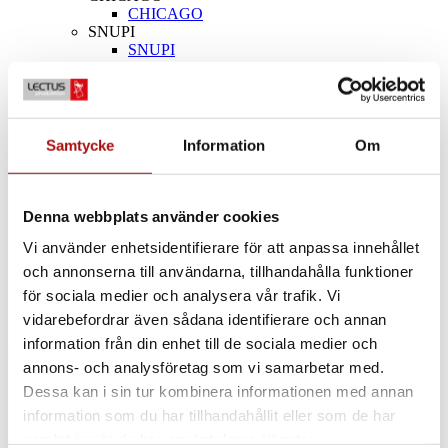
CHICAGO
SNUPI
SNUPI
Chariot SNUPI
INFO
Conception et références
FAQ
Conditions d’achat et de livraison
Samtycke
Information
Om
Politique de confidentialité
Téléchargements
CONTACTEZ NOUS
Denna webbplats använder cookies
RECHERCHER
Vi använder enhetsidentifierare för att anpassa innehållet
MENU
MENU
och annonserna till användarna, tillhandahålla funktioner
för sociala medier och analysera vår trafik. Vi
0
Panier
vidarebefordrar även sådana identifierare och annan
information från din enhet till de sociala medier och
NEW YORK grå metallic
annons- och analysföretag som vi samarbetar med.
Dessa kan i sin tur kombinera informationen med annan
information som du har tillhandahållit eller som de har
samlat in när du har använt deras tjänster.