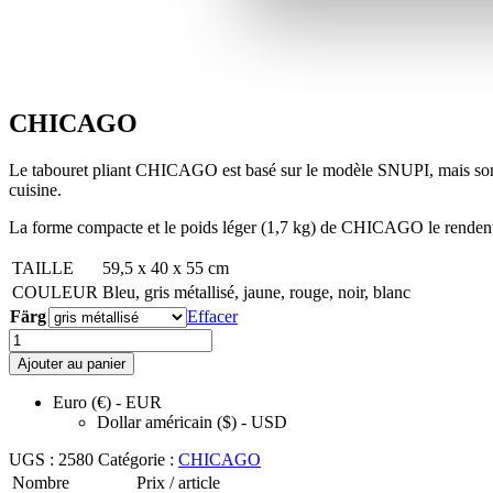
CHICAGO
Le tabouret pliant CHICAGO est basé sur le modèle SNUPI, mais son ass
cuisine.
La forme compacte et le poids léger (1,7 kg) de CHICAGO le rendent
TAILLE
59,5 x 40 x 55 cm
COULEUR
Bleu, gris métallisé, jaune, rouge, noir, blanc
Färg
Effacer
quantité
de
Ajouter au panier
CHICAGO
Euro (€) - EUR
Dollar américain ($) - USD
UGS :
2580
Catégorie :
CHICAGO
Nombre
Prix / article