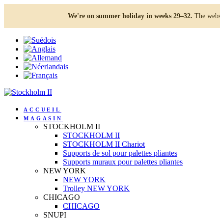
We're on summer holiday in weeks 29–32.
The websh
ACCUEIL
MAGASIN
STOCKHOLM II
STOCKHOLM II
STOCKHOLM II Chariot
Supports de sol pour palettes pliantes
Supports muraux pour palettes pliantes
NEW YORK
NEW YORK
Trolley NEW YORK
CHICAGO
CHICAGO
SNUPI