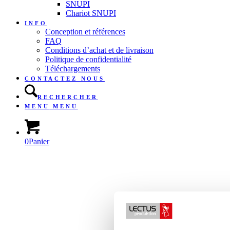
SNUPI
Chariot SNUPI
INFO
Conception et références
FAQ
Conditions d’achat et de livraison
Politique de confidentialité
Téléchargements
CONTACTEZ NOUS
RECHERCHER
MENU
MENU
0
Panier