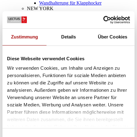
Wandhalterung für Klapphocker
NEW YORK
NEW YORK
NEW YORK Trolley
CHICAGO
CHICAGO
SNUPI
Zustimmung
Details
Über Cookies
SNUPI
SNUPI Trolley
INFO
Design & Referenzen
Diese Webseite verwendet Cookies
FAQ
Wir verwenden Cookies, um Inhalte und Anzeigen zu
Geschäftsbedingungen
Datenschutzerklärung
personalisieren, Funktionen für soziale Medien anbieten
Dateien und Dokumente
zu können und die Zugriffe auf unsere Website zu
KONTAKT
analysieren. Außerdem geben wir Informationen zu Ihrer
Verwendung unserer Website an unsere Partner für
SUCHE
MENÜ
MENÜ
soziale Medien, Werbung und Analysen weiter. Unsere
Partner führen diese Informationen möglicherweise mit
weiteren Daten zusammen, die Sie ihnen bereitgestellt
0
Einkaufswagen
haben oder die sie im Rahmen Ihrer Nutzung der Dienste
gesammelt haben.
Einwilligungsauswahl