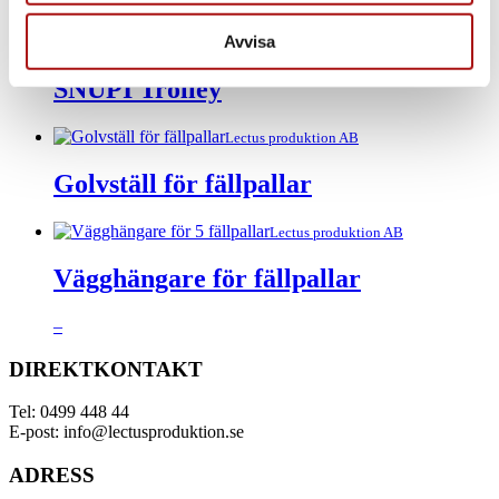
Avvisa
Lectus produktion AB
SNUPI Trolley
Lectus produktion AB
Golvställ för fällpallar
Lectus produktion AB
Vägghängare för fällpallar
Prisintervall:
–
950.00 kr
till
DIREKTKONTAKT
995.00 kr
Tel: 0499 448 44
E-post: info@lectusproduktion.se
ADRESS