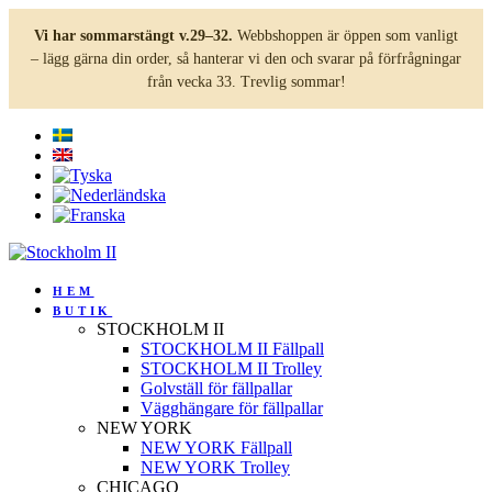
Vi har sommarstängt v.29–32.
Webbshoppen är öppen som vanligt
– lägg gärna din order, så hanterar vi den och svarar på förfrågningar
från vecka 33. Trevlig sommar!
HEM
BUTIK
STOCKHOLM II
STOCKHOLM II Fällpall
STOCKHOLM II Trolley
Golvställ för fällpallar
Vägghängare för fällpallar
NEW YORK
NEW YORK Fällpall
NEW YORK Trolley
CHICAGO