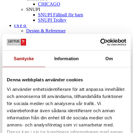
CHICAGO
SNUPI
SNUPI Fällpall för barn
SNUPI Trolley
INFO
Design & Referenser
FAQ
Köp- och leveransvillkor
Integritetspolicy
Filer & Dokument
Samtycke
Information
Om
KONTAKT
SÖK
MENU
MENU
Denna webbplats använder cookies
Vi använder enhetsidentifierare för att anpassa innehållet
0
Shopping Cart
och annonserna till användarna, tillhandahålla funktioner
för sociala medier och analysera vår trafik. Vi
SNUPI
vidarebefordrar även sådana identifierare och annan
information från din enhet till de sociala medier och
Du är här:
Startsida
1
/
Butik
2
/
SNUPI
annons- och analysföretag som vi samarbetar med.
Dessa kan i sin tur kombinera informationen med annan