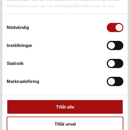
SNUPI
information som du har tillhandahållit eller som de har
samlat in när du har använt deras tjänster.
SNUPI DE
Samtyckesval
Nödvändig
Sortera utifrån
Default
Default
Custom
Namn
Inställningar
Pris
Datum
Popularity (sales)
Statistik
Average rating
Relevance
Random
Product ID
Marknadsföring
Visa
15 Produkter per sida
15 Produkter per sida
30 Produkter per sida
45 Produkter per sida
Tillåt alla
Lectus produktion AB
Tillåt urval
SNUPI