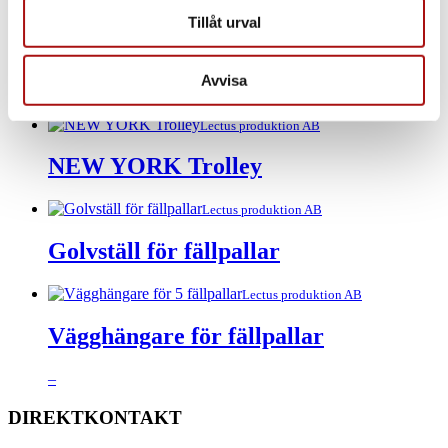
45 Produkter per sida
Tillåt urval
Lectus produktion AB
NEW YORK
Avvisa
Lectus produktion AB
NEW YORK Trolley
Lectus produktion AB
Golvställ för fällpallar
Lectus produktion AB
Vägghängare för fällpallar
Prisintervall:
–
950.00 kr
till
DIREKTKONTAKT
995.00 kr