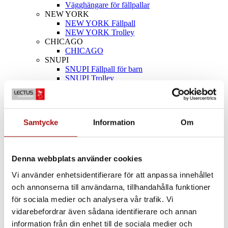
Vägghängare för fällpallar
NEW YORK
NEW YORK Fällpall
NEW YORK Trolley
CHICAGO
CHICAGO
SNUPI
SNUPI Fällpall för barn
SNUPI Trolley
INFO
Design & Referenser
FAQ
Köp- och leveransvillkor
Samtycke
Information
Om
Integritetspolicy
Filer & Dokument
KONTAKT
Denna webbplats använder cookies
SÖK
MENU
MENU
Vi använder enhetsidentifierare för att anpassa innehållet
och annonserna till användarna, tillhandahålla funktioner
för sociala medier och analysera vår trafik. Vi
0
Shopping Cart
vidarebefordrar även sådana identifierare och annan
information från din enhet till de sociala medier och