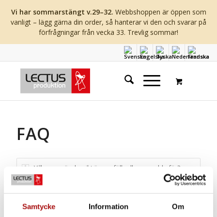
Vi har sommarstängt v.29–32.
Webbshoppen är öppen som
vanligt – lägg gärna din order, så hanterar vi den och svarar på
förfrågningar från vecka 33. Trevlig sommar!
FAQ
Vilken användarvikt är era fällpallar avsedda för?
Kan era fällpallar användas utomhus?
Hur skall era fällpallar skötas?
Samtycke
Information
Om