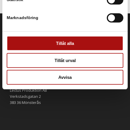
Marknadsföring
DIREKTKONTAKT
Tel: 0499 448 44
Tillåt alla
E-post: info@lectusproduktion.se
Tillåt urval
Avvisa
ADRESS
Lectus Produktion AB
Verkstadsgatan 2
383 36 Mönsterås