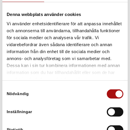
Kan pallens plastfot, eller trolleyhjulen skada golvet?
Denna webbplats använder cookies
Är fällpallarna brandsäkra?
Vi använder enhetsidentifierare för att anpassa innehållet
Är sitsen utbytbar på STOCKHOLM II?
och annonserna till användarna, tillhandahålla funktioner
för sociala medier och analysera vår trafik. Vi
Är era fällpallar handgjorda?
vidarebefordrar även sådana identifierare och annan
information från din enhet till de sociala medier och
Är era produkter tillverkade i Sverige?
annons- och analysföretag som vi samarbetar med.
Erbjuder ni någon garanti?
Dessa kan i sin tur kombinera informationen med annan
information som du har tillhandahållit eller som de har
Hur länge håller fällpallarna?
samlat in när du har använt deras tjänster.
Samtyckesval
Nödvändig
Inställningar
Mönsterås, juni 2015 Lectus Produktion AB
Statistik